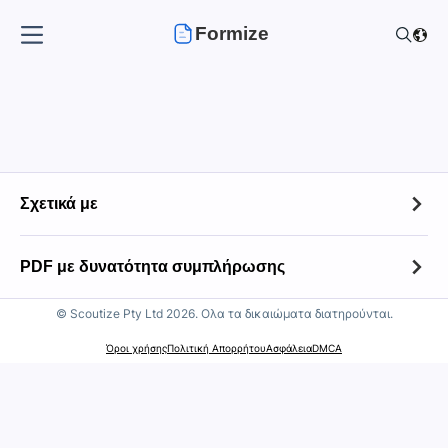
Formize
Σχετικά με
Σχετικά με
PDF με δυνατότητα συμπλήρωσης
Επικοινωνία
© Scoutize Pty Ltd 2026. Ολα τα δικαιώματα διατηρούνται.
PDF με δυνατότητα συμπλήρωσης
Πολιτική διατήρησης αρχείων
Όροι χρήσης
Πολιτική Απορρήτου
Ασφάλεια
DMCA
Κορυφαίες 100 φόρμες
Πολιτική αποδεκτής χρήσης
Φορολογικά Έντυπα IRS
Σημείωση πνευματικών δικαιωμάτων