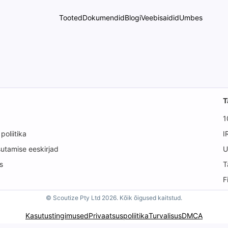
Tooted
Dokumendid
Blogi
Veebisaidid
Umbes
T
1
 poliitika
I
utamise eeskirjad
U
s
T
F
© Scoutize Pty Ltd 2026. Kõik õigused kaitstud.
Kasutustingimused
Privaatsuspoliitika
Turvalisus
DMCA