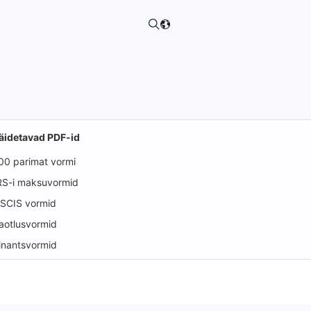
äidetavad PDF-id
00 parimat vormi
RS-i maksuvormid
SCIS vormid
aotlusvormid
inantsvormid