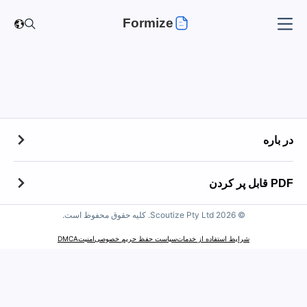
Formize
در باره
در باره
PDF قابل پر کردن
مخاطب
© Scoutize Pty Ltd 2026. کلیه حقوق محفوظ است.
PDF قابل پر کردن
سیاست حفظ فایل
شرایط استفاده از خدمات
سیاست حفظ حریم خصوصی
امنیت
DMCA
100 فرم برتر
خط مشی استفاده قابل قبول
فرم های مالیاتی IRS
اعلامیه حق چاپ