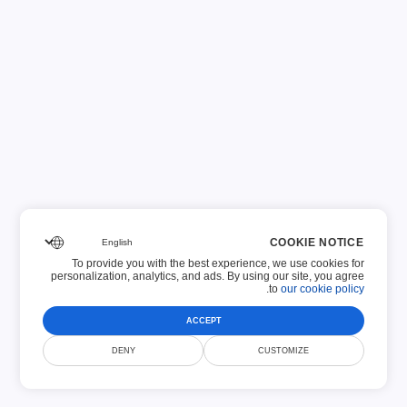
فرم های USCIS
اطلاعیه GDPR
فرم های درخواست
فرم های مالی
COOKIE NOTICE
To provide you with the best experience, we use cookies for
personalization, analytics, and ads. By using our site, you agree
.
to
our cookie policy
ACCEPT
DENY
CUSTOMIZE