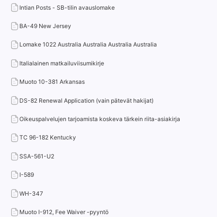
Intian Posts - SB-tilin avauslomake
BA-49 New Jersey
Lomake 1022 Australia Australia Australia Australia
Italialainen matkailuviisumikirje
Muoto 10-381 Arkansas
DS-82 Renewal Application (vain pätevät hakijat)
Oikeuspalvelujen tarjoamista koskeva tärkein riita-asiakirja
TC 96-182 Kentucky
SSA-561-U2
I-589
WH-347
Muoto I-912, Fee Waiver -pyyntö