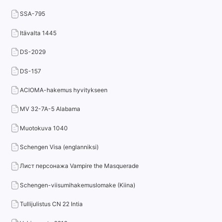
SSA-795
Itävalta 1445
DS-2029
DS-157
ACIOMA-hakemus hyvitykseen
MV 32-7A-5 Alabama
Muotokuva 1040
Schengen Visa (englanniksi)
Лист персонажа Vampire the Masquerade
Schengen-viisumihakemuslomake (Kiina)
Tullijulistus CN 22 Intia