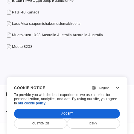
ВАШЕ ПРАВО Договор и заявление
RTB-40 Kanada
Laos Visa saapumishakemuslomakkeella
Muotokuva 1023 Australia Australia Australia Australia
Muoto 8233
COOKIE NOTICE
Noin
To provide you with the best experience, we use cookies for
personalization, analytics, and ads. By using our site, you agree
to
our cookie policy
.
Noin
Täytettävät PDF-tiedostot
ACCEPT
Ottaa yhteyttä
CUSTOMIZE
DENY
© Scoutize Pty Ltd 2026. Kaikki oikeudet pidätetään.
Täytettävät PDF-tiedostot