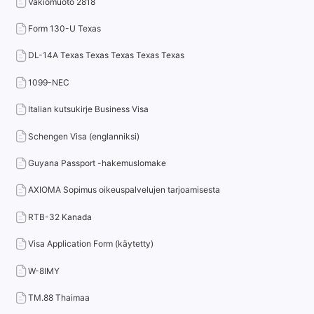
Vakiomuoto 2818
Form 130-U Texas
DL-14A Texas Texas Texas Texas Texas
1099-NEC
Italian kutsukirje Business Visa
Schengen Visa (englanniksi)
Guyana Passport -hakemuslomake
AXIOMA Sopimus oikeuspalvelujen tarjoamisesta
RTB-32 Kanada
Visa Application Form (käytetty)
W-8IMY
TM.88 Thaimaa