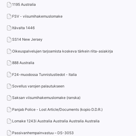
1195 Australia
FSV - viisumihakemuslomake
Itävalta 1446
SS14 New Jersey
Oikeuspalvelujen tarjoamista koskeva tärkein riita-asiakirja
888 Australia
F24-muodossa Tunnistustiedot - Italia
Sovellus varojen palautukseen
Saksan viisumihakemuslomake (ranska)
Panjab Police - Lost Article/Documents (kopio D.D.R.)
Lomake 1243i Australia Australia Australia Australia
Passivanhempainvastuu – DS-3053