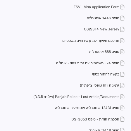
FSV - Visa Application Form
טופס 1446 אוסטרליה
OS/SS14 New Jersey
ההסכם העיקרי למתן שירותים משפטיים
טופס 888 אוסטרליה
טופס F24 תשלומים עם נתוני זיהוי - איטליה
בקשה להחזר כספי
גרמניה ויזה טופס (צרפתית)
Panjab Police - Lost Article/Documents (צילום: D.D.R)
טופס 1243i אוסטרליה אוסטרליה אוסטרליה
הסכמה הורית - טופס DS-3053
טופס TM.18 תאילנד