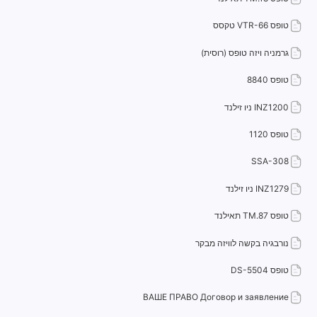
טופס VTR-66 טקסס
גרמניה ויזה טופס (רוסית)
טופס 8840
INZ1200 ניו זילנד
טופס 1120
SSA-308
INZ1279 ניו זילנד
טופס TM.87 תאילנד
נורבגיה בקשה לוויזה מבקר
טופס DS-5504
ВАШЕ ПРАВО Договор и заявление