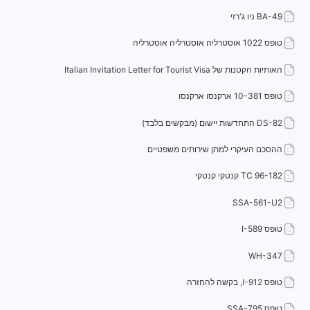
BA-49 ניו ג'רזי
טופס 1022 אוסטרליה אוסטרליה אוסטרליה
האותיות הקטנות של Italian Invitation Letter for Tourist Visa
טופס 10-381 ארקנסו ארקנסו
DS-82 התחדשות יישום (מבקשים בלבד)
ההסכם העיקרי למתן שירותים משפטיים
TC 96-182 קנטקי קנטקי
SSA-561-U2
טופס I-589
WH-347
טופס I-912, בקשה להחזרה
טופס SSA-795