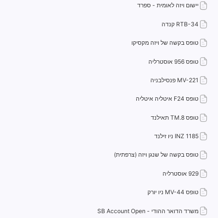
יישום ויזה לאומית - ספרד
RTB-34 קנדה
טופס בקשה של ויזה מקסיקו
טופס 956 אוסטרליה
MV-221 פנסילבניה
טופס F24 איטליה איטליה
טופס TM.8 תאילנד
INZ 1185 ניו זילנד
טופס בקשה של שנגן ויזה (צרפתית)
929 אוסטרליה
טופס MV-44 ניו יורק
משרד הדואר ההודי - SB Account Open