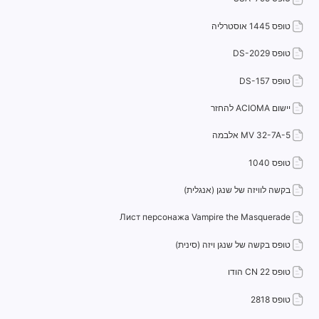
טופס 1445 אוסטרליה
טופס DS-2029
טופס DS-157
יישום ACIOMA להחזר
MV 32-7A-5 אלבמה
טופס 1040
בקשה לוויזה של שנגן (אנגלית)
Лист персонажа Vampire the Masquerade
טופס בקשה של שנגן ויזה (סינית)
טופס CN 22 הודו
טופס 2818