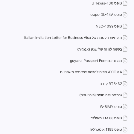
טופס 130-U Texas
טופס DL-14A טקסס
טופס 1099-NEC
האותיות הקטנות של Italian Invitation Letter for Business Visa
בקשה לוויזה של שנגן (אנגלית)
המונחים: guyana Passport Form
AXIOMA חוזים להגשת שירותים משפטיים
RTB-32 קנדה
גרמניה ויזה טופס (פורטוגזית)
טופס W-8IMY
טופס TM.88 תאילנד
טופס 1195 אוסטרליה