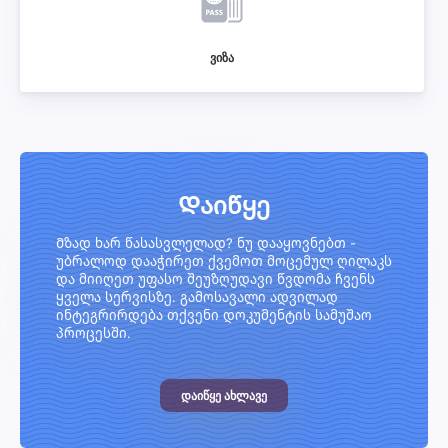
ვიზა
Დაიწყე
Მზად ხარ წასასვლელად? ნუ დააყოვნებთ -
უბრალოდ დააჭირეთ ქვემოთ მოცემულ ღილაკს
და მიიღეთ უფასო შეუზღუდავი წვდომა ჩვენს
ყველა სერვისზე. გამოსავალი ადვილად
ინტეგრირდება თქვენი დოკუმენტის სამუშაო
პროცესში.
ᲓᲐᲘᲬᲧᲔ ᲐᲮᲚᲐᲕᲔ