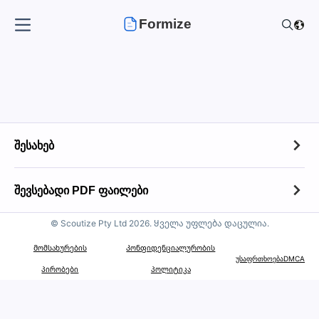
Formize
შესახებ
შესახებ
შევსებადი PDF ფაილები
კონტაქტი
© Scoutize Pty Ltd 2026. Ყველა უფლება დაცულია.
შევსებადი PDF ფაილები
ფაილების შენახვის პოლიტიკა
Მომსახურების
Კონფიდენციალურობის
ტოპ 100 ფორმა
უსაფრთხოება
DMCA
პირობები
პოლიტიკა
მისაღები გამოყენების პოლიტიკა
IRS საგადასახადო ფორმები
საავტორო უფლებების შესახებ შეტყობინება