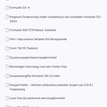
Formulier SS-4
Paspoort Ouderschap onder voorbehoud van overlijden formulier DS-
3053
Formulier INZ1279 Nieuw-Zeeland
Лист персонажа Vampire the Masquerade
Form TM.18 Thailand
Guyana paspoortaanvraagformulier
Noorwegen Aanvraag voor een Visitor Visa
Douaneaangifte formulier GN 22 India
Panjab Politie - Verloren artikel/documenten (kopie van D.D.R.)
Toepassing
Laos Visa bij aankomst aanvraagformulier