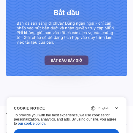
Bắt đầu
Bạn đã sãn sàng đi chưa? Đừng ngần ngại - chỉ cần
nhấp vào nút bên dưới và nhận quyền truy cập MIỄN
PHÍ không giới hạn vào tất cả các dịch vụ của chúng
tôi. Giải pháp sẽ dễ dàng tích hợp vào quy trình làm
việc tài liệu của bạn.
BẮT ĐẦU BÂY GIỜ
COOKIE NOTICE
Trong khoảng
To provide you with the best experience, we use cookies for
personalization, analytics, and ads. By using our site, you agree
to
our cookie policy
.
Trong khoảng